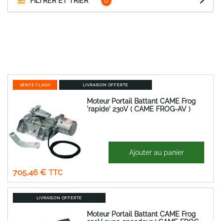
FILTRER ET TRIER
VENTE FLASH
LIVRAISON OFFERTE
Moteur Portail Battant CAME Frog
'rapide' 230V ( CAME FROG-AV )
997,62 €
Ajouter au panier
Prix
587,88 €
Spécial
705,46 €
LIVRAISON OFFERTE
Moteur Portail Battant CAME Frog