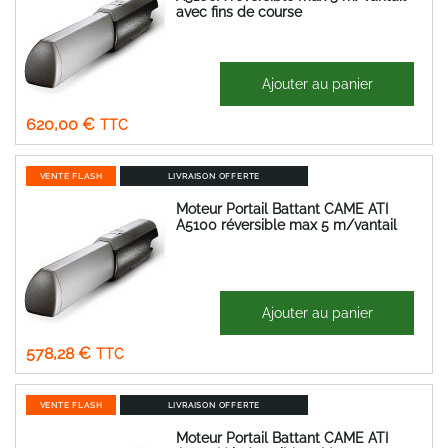
avec fins de course
876,78 €
Ajouter au panier
Prix
516,67 €
Spécial
620,00 €
VENTE FLASH
LIVRAISON OFFERTE
Moteur Portail Battant CAME ATI
A5100 réversible max 5 m/vantail
817,76 €
Ajouter au panier
Prix
481,90 €
Spécial
578,28 €
VENTE FLASH
LIVRAISON OFFERTE
Moteur Portail Battant CAME ATI