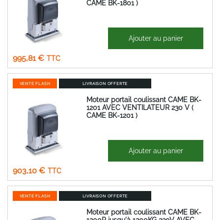
CAME BK-1801 )
1 750,74 €
Ajouter au panier
Prix
829,84 €
Spécial
995,81 €
VENTE FLASH
LIVRAISON OFFERTE
Moteur portail coulissant CAME BK-
1201 AVEC VENTILATEUR 230 V (
CAME BK-1201 )
1 587,76 €
Ajouter au panier
Prix
752,58 €
Spécial
903,10 €
VENTE FLASH
LIVRAISON OFFERTE
Moteur portail coulissant CAME BK-
1200P jusqu'à 1200KG 230V AVEC