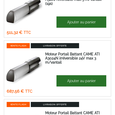
(19s)
782,63 €
Ajouter au panier
Prix
426,10 €
Spécial
511,32 €
VENTE FLASH
LIVRAISON OFFERTE
Moteur Portail Battant CAME ATI
A3024N irréversible 24V max 3
m/vantail
972,33 €
Ajouter au panier
Prix
572,97 €
Spécial
687,56 €
VENTE FLASH
LIVRAISON OFFERTE
Moteur Portail Battant CAME ATI