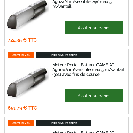
A5024N irréversible 24V max 5
m/vantail
1 021,50 €
Ajouter au panier
Prix
601,96 €
Spécial
722,35 €
VENTE FLASH
LIVRAISON OFFERTE
Moteur Portail Battant CAME ATI
A5000A irréversible max 5 m/vantail
(32s) avec fins de course
921,74 €
Ajouter au panier
Prix
543,16 €
Spécial
651,79 €
VENTE FLASH
LIVRAISON OFFERTE
Moteur Portail Battant CAME ATI