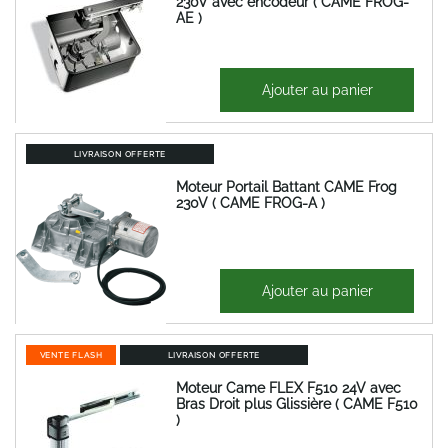
230V avec encodeur ( CAME FROG-
AE )
393,08 €
Ajouter au panier
471,70 €
LIVRAISON OFFERTE
Moteur Portail Battant CAME Frog
230V ( CAME FROG-A )
393,08 €
Ajouter au panier
471,70 €
VENTE FLASH
LIVRAISON OFFERTE
Moteur Came FLEX F510 24V avec
Bras Droit plus Glissière ( CAME F510
)