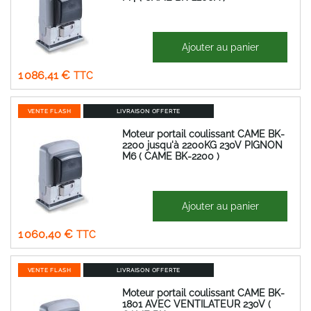
1 936,21 €
Ajouter au panier
Prix
905,34 €
Spécial
1 086,41 €
VENTE FLASH
LIVRAISON OFFERTE
Moteur portail coulissant CAME BK-
2200 jusqu'à 2200KG 230V PIGNON
M6 ( CAME BK-2200 )
1 889,85 €
Ajouter au panier
Prix
883,67 €
Spécial
1 060,40 €
VENTE FLASH
LIVRAISON OFFERTE
Moteur portail coulissant CAME BK-
1801 AVEC VENTILATEUR 230V (