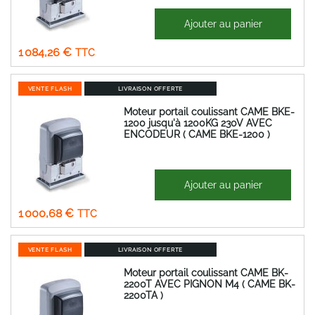
1 986,79 €
Ajouter au panier
Prix
903,55 €
Spécial
1 084,26 €
VENTE FLASH
LIVRAISON OFFERTE
Moteur portail coulissant CAME BKE-
1200 jusqu'à 1200KG 230V AVEC
ENCODEUR ( CAME BKE-1200 )
1 833,65 €
Ajouter au panier
Prix
833,90 €
Spécial
1 000,68 €
VENTE FLASH
LIVRAISON OFFERTE
Moteur portail coulissant CAME BK-
2200T AVEC PIGNON M4 ( CAME BK-
2200TA )