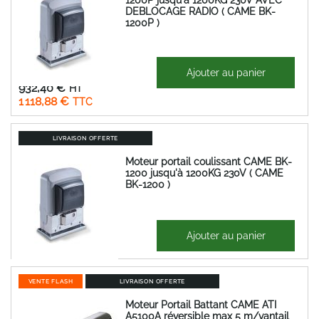
DEBLOCAGE RADIO ( CAME BK-
1200P )
1 967,13 €
Ajouter au panier
Prix
932,40 €
Spécial
1 118,88 €
LIVRAISON OFFERTE
Moteur portail coulissant CAME BK-
1200 jusqu'à 1200KG 230V ( CAME
BK-1200 )
1 286,83 €
Ajouter au panier
1 544,20 €
VENTE FLASH
LIVRAISON OFFERTE
Moteur Portail Battant CAME ATI
A5100A réversible max 5 m/vantail