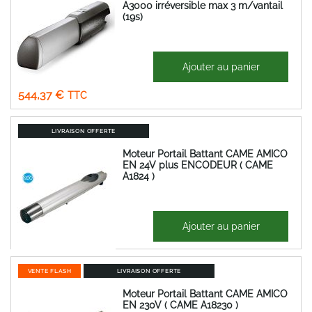
A3000 irréversible max 3 m/vantail
(19s)
833,22 €
Ajouter au panier
Prix
453,64 €
Spécial
544,37 €
LIVRAISON OFFERTE
Moteur Portail Battant CAME AMICO
EN 24V plus ENCODEUR ( CAME
A1824 )
727,14 €
Ajouter au panier
872,57 €
VENTE FLASH
LIVRAISON OFFERTE
Moteur Portail Battant CAME AMICO
EN 230V ( CAME A18230 )