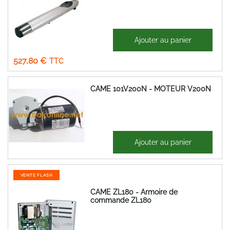
762,97 €
Ajouter au panier
Prix
439,83 €
Spécial
527,80 €
CAME 101V200N - MOTEUR V200N
302,31 €
Ajouter au panier
362,77 €
VENTE FLASH
CAME ZL180 - Armoire de
commande ZL180