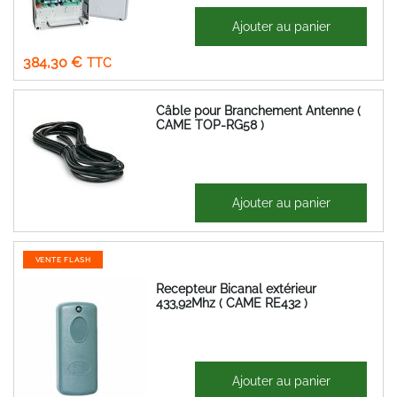
468,89 €
Ajouter au panier
Prix
320,25 €
Spécial
384,30 €
Câble pour Branchement Antenne (
CAME TOP-RG58 )
2,12 €
Ajouter au panier
2,54 €
VENTE FLASH
Recepteur Bicanal extérieur
433,92Mhz ( CAME RE432 )
46,94 €
Ajouter au panier
56,33 €