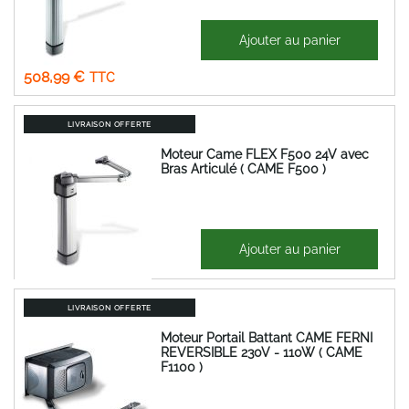
697,07 €
Ajouter au panier
Prix
424,16 €
Spécial
508,99 €
LIVRAISON OFFERTE
Moteur Came FLEX F500 24V avec
Bras Articulé ( CAME F500 )
503,61 €
Ajouter au panier
604,33 €
LIVRAISON OFFERTE
Moteur Portail Battant CAME FERNI
REVERSIBLE 230V - 110W ( CAME
F1100 )