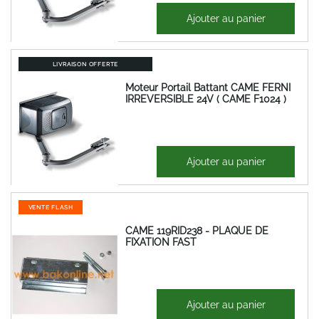
843,05 €
Ajouter au panier
1 011,66 €
LIVRAISON OFFERTE
Moteur Portail Battant CAME FERNI
IRREVERSIBLE 24V ( CAME F1024 )
976,53 €
Ajouter au panier
1 171,84 €
VENTE FLASH
CAME 119RID238 - PLAQUE DE
FIXATION FAST
29,59 €
Ajouter au panier
Prix