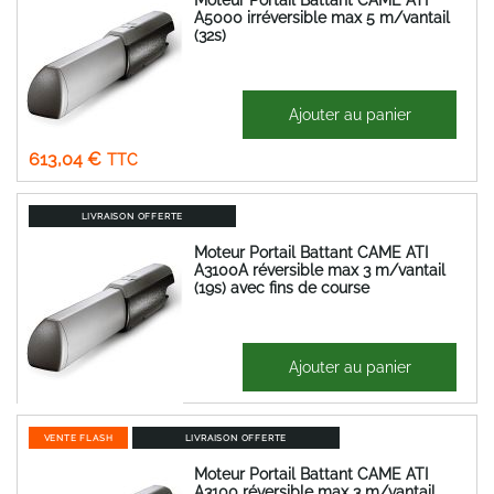
A5000 irréversible max 5 m/vantail
(32s)
866,94 €
Ajouter au panier
Prix
510,87 €
Spécial
613,04 €
LIVRAISON OFFERTE
Moteur Portail Battant CAME ATI
A3100A réversible max 3 m/vantail
(19s) avec fins de course
598,29 €
Ajouter au panier
717,95 €
VENTE FLASH
LIVRAISON OFFERTE
Moteur Portail Battant CAME ATI
A3100 réversible max 3 m/vantail