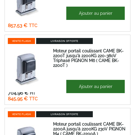
1 507,66 €
Ajouter au panier
Prix
714,61 €
Spécial
857,53 €
VENTE FLASH
LIVRAISON OFFERTE
Moteur portail coulissant CAME BK-
2200T jusqu'à 2200KG 220-380V
Triphasé PIGNON M6 ( CAME BK-
2200T )
1 507,66 €
Ajouter au panier
Prix
704,96 €
Spécial
845,95 €
VENTE FLASH
LIVRAISON OFFERTE
Moteur portail coulissant CAME BK-
2200A jusqu'à 2200KG 230V PIGNON
M4 ( CAME BK-2200A )