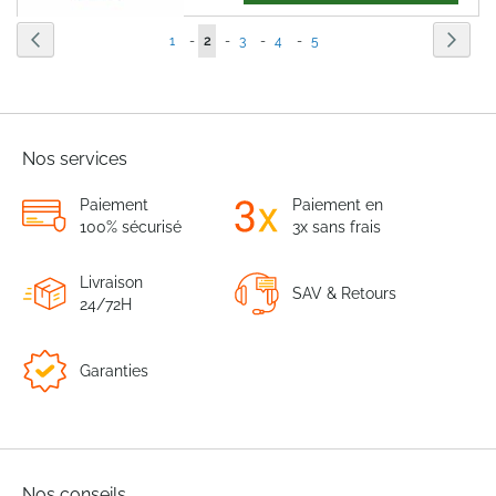
Page
Page
Précédent
Page
Suiva
Page
Vous
Page
Page
Page
1
-
2
-
3
-
4
-
5
lisez
actuellement
la
Nos services
page
Paiement
Paiement en
100% sécurisé
3x sans frais
Livraison
SAV & Retours
24/72H
Garanties
Nos conseils