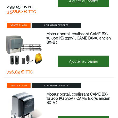
Ajouter au panier
Prix
2 990,52 €
Spécial
3 588,62 €
VENTE FLASH
LIVRAISON OFFERTE
Moteur portail coulissant CAME BX-
78 800 KG 230V ( CAME BX-78 ancien
BX-B )
1 228,04 €
Ajouter au panier
Prix
605,69 €
Spécial
726,83 €
VENTE FLASH
LIVRAISON OFFERTE
Moteur portail coulissant CAME BX-
74 400 KG 230V ( CAME BX-74 ancien
BX-A )