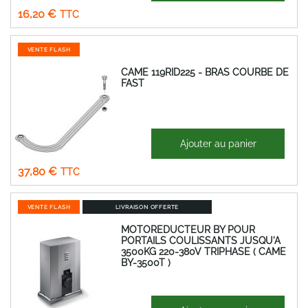
13,50 €
Spécial
16,20 €
VENTE FLASH
CAME 119RID225 - BRAS COURBE DE
FAST
74,50 €
Ajouter au panier
Prix
31,50 €
Spécial
37,80 €
VENTE FLASH
LIVRAISON OFFERTE
MOTOREDUCTEUR BY POUR
PORTAILS COULISSANTS JUSQU'A
3500KG 220-380V TRIPHASE ( CAME
BY-3500T )
5 187,60 €