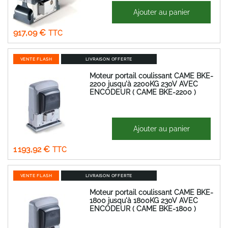
1 403,69 €
Ajouter au panier
Prix
764,24 €
Spécial
917,09 €
VENTE FLASH
LIVRAISON OFFERTE
Moteur portail coulissant CAME BKE-
2200 jusqu'à 2200KG 230V AVEC
ENCODEUR ( CAME BKE-2200 )
2 187,73 €
Ajouter au panier
Prix
994,93 €
Spécial
1 193,92 €
VENTE FLASH
LIVRAISON OFFERTE
Moteur portail coulissant CAME BKE-
1800 jusqu'à 1800KG 230V AVEC
ENCODEUR ( CAME BKE-1800 )