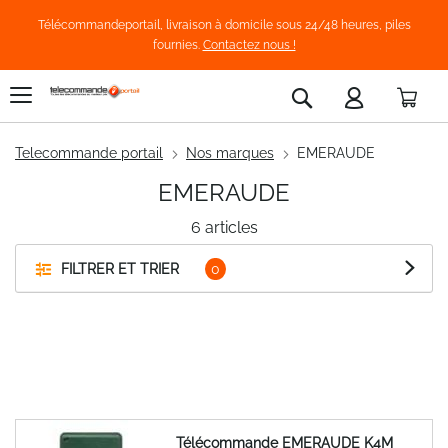
Télécommandeportail, livraison à domicile sous 24/48 heures, piles
fournies.
Contactez nous !
Pani
Rechercher
Telecommande portail
Nos marques
EMERAUDE
EMERAUDE
6
articles
FILTRER ET TRIER
Télécommande EMERAUDE K4M