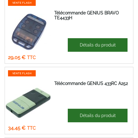
VENTE FLASH
Télécommande GENIUS BRAVO
TE4433H
47,77 €
Détails du produit
Prix
24,21 €
Spécial
29,05 €
VENTE FLASH
Télécommande GENIUS 433RC A252
48,75 €
Détails du produit
Prix
28,71 €
Spécial
34,45 €