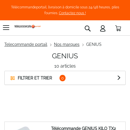
Télécommandeportail, livraison à domicile sous 24/48 heures, piles
fournies.
Contactez nous !
Pani
Rechercher
Telecommande portail
Nos marques
GENIUS
GENIUS
10
articles
FILTRER ET TRIER
Télécommande GENIUS KILO TX2