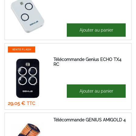
19,70 €
Ajouter au panier
23,64 €
VENTE FLASH
Télécommande Genius ECHO TX4
RC
47,77 €
Ajouter au panier
Prix
24,21 €
Spécial
29,05 €
Télécommande GENIUS AMIGOLD 4