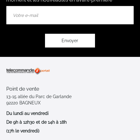
Inscription
à
notre
lettre
d’information
:
Envoyer
Point de vente
13-15 allée du Parc de Garlande
92220 BAGNEUX
Du lundi au vendredi
De 9h à 12h30 et de 14h à 18h
(17h le vendredi)