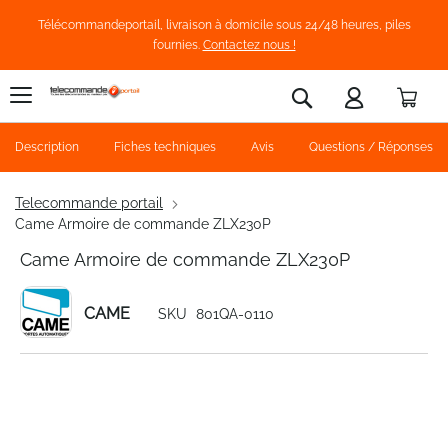
Télécommandeportail, livraison à domicile sous 24/48 heures, piles
fournies.
Contactez nous !
Pani
Rechercher
Description
Fiches techniques
Avis
Questions / Réponses
Telecommande portail
Came Armoire de commande ZLX230P
Came Armoire de commande ZLX230P
CAME
SKU
801QA-0110
Skip
to
the
end
of