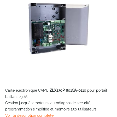
the
images
gallery
Skip
to
Carte électronique CAME
ZLX230P 801QA-0110
pour portail
the
battant 230V.
beginning
Gestion jusqu’à 2 moteurs, autodiagnostic sécurité,
of
programmation simplifiée et mémoire 250 utilisateurs.
the
Voir la description complète
images