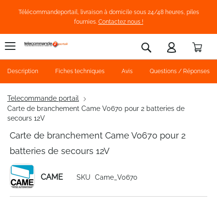
Télécommandeportail, livraison à domicile sous 24/48 heures, piles
fournies.
Contactez nous !
Pani
Rechercher
Description
Fiches techniques
Avis
Questions / Réponses
Telecommande portail
Carte de branchement Came V0670 pour 2 batteries de
secours 12V
Carte de branchement Came V0670 pour 2
batteries de secours 12V
CAME
SKU
Came_V0670
Skip
to