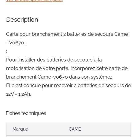
of
the
images
Description
gallery
Carte pour branchement 2 batteries de secours Came
- V0670 :
:
Pour installer des batteries de secours à la
motorisation de votre porte, incorporez cette carte de
branchement Came-v0670 dans son système.:
Elle est conçue pour recevoir 2 batteries de secours de
12V - 1.2Ah.
Fiches techniques
Marque
CAME