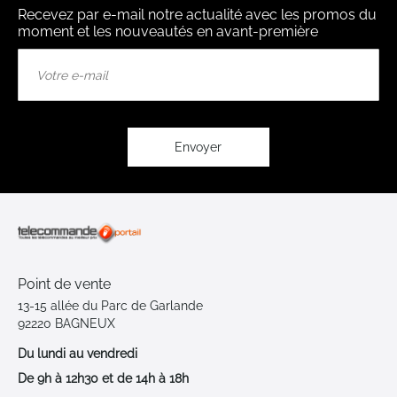
Recevez par e-mail notre actualité avec les promos du
moment et les nouveautés en avant-première
Inscription
à
notre
lettre
d’information
:
Envoyer
Point de vente
13-15 allée du Parc de Garlande
92220 BAGNEUX
Du lundi au vendredi
De 9h à 12h30 et de 14h à 18h