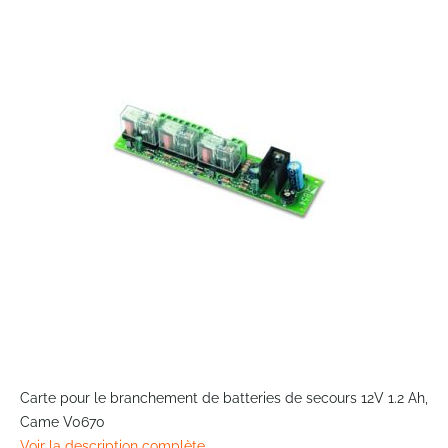
the
end
of
the
images
gallery
Skip
to
Carte pour le branchement de batteries de secours 12V 1.2 Ah,
the
Came V0670
beginning
Voir la description complète