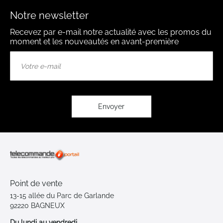
Notre newsletter
Recevez par e-mail notre actualité avec les promos du
moment et les nouveautés en avant-première
Inscription
à
notre
lettre
d’information
:
Envoyer
Point de vente
13-15 allée du Parc de Garlande
92220 BAGNEUX
Du lundi au vendredi