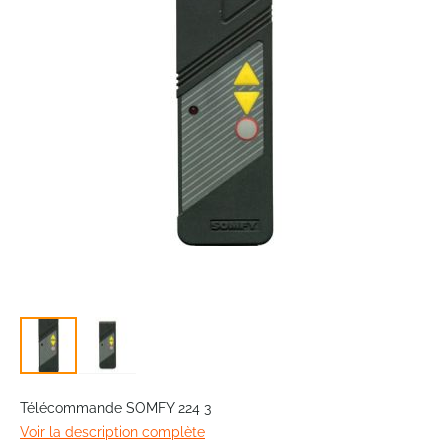
the
images
gallery
Skip
to
Télécommande SOMFY 224 3
the
Voir la description complète
beginning