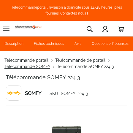
Télécommandeportail, livraison à domicile sous 24/48 heures, piles
fournies.
Contactez nous !
Pani
Rechercher
Description
Fiches techniques
Avis
Questions / Réponses
Telecommande portail
Télécommande de portail
Télécommande SOMFY
Télécommande SOMFY 224 3
Télécommande SOMFY 224 3
SOMFY
SKU
SOMFY_224-3
Skip
to
the
end
of