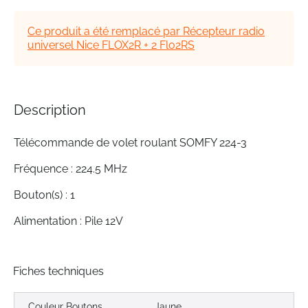
of
the
Ce produit a été remplacé par Récepteur radio
images
universel Nice FLOX2R + 2 Flo2RS
gallery
Description
Télécommande de volet roulant SOMFY 224-3
Fréquence : 224.5 MHz
Bouton(s) : 1
Alimentation : Pile 12V
Fiches techniques
Couleur Boutons
Jaune