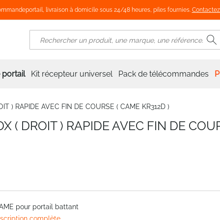
mmandeportail, livraison à domicile sous 24/48 heures, piles fournies.
Contactez
R
Rechercher
portail
Kit récepteur universel
Pack de télécommandes
P
ROIT ) RAPIDE AVEC FIN DE COURSE ( CAME KR312D )
 DX ( DROIT ) RAPIDE AVEC FIN DE COU
AME pour portail battant
escription complète