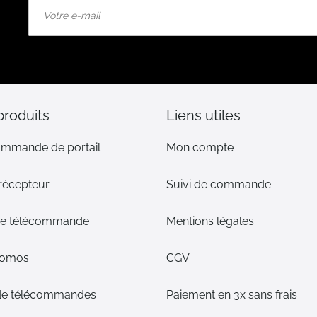
Inscription
à
notre
lettre
d’information
:
produits
Liens utiles
ommande de portail
Mon compte
 récepteur
Suivi de commande
 de télécommande
Mentions légales
romos
CGV
de télécommandes
Paiement en 3x sans frais