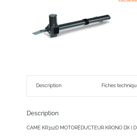
end
of
the
images
gallery
Skip
to
Description
Fiches techniq
the
beginning
of
the
Description
images
gallery
CAME KR312D MOTORÉDUCTEUR KRONO DX ( DRO