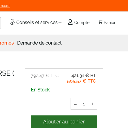
 nous !
echercher
Conseils et services
Compte
Panier
romos
Demande de contact
RSE (
Prix
792,47 €
421,31 €
Spécial
505,57 €
En Stock
-
+
Ajouter au panier