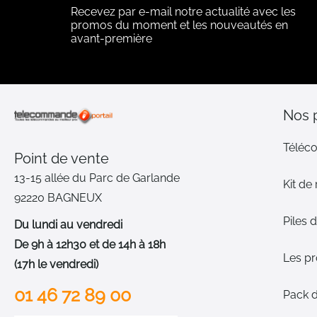
Recevez par e-mail notre actualité avec les
promos du moment et les nouveautés en
avant-première
Nos 
Téléc
Point de vente
13-15 allée du Parc de Garlande
Kit de
92220 BAGNEUX
Piles
Du lundi au vendredi
De 9h à 12h30 et de 14h à 18h
Les p
(17h le vendredi)
01 46 72 89 00
Pack 