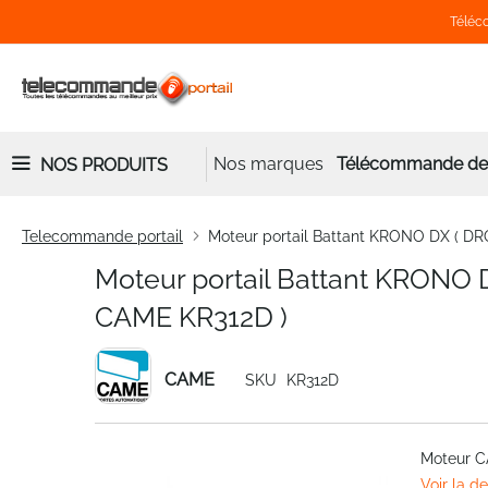
Téléco
Nos marques
Télécommande de 
NOS PRODUITS
Telecommande portail
Moteur portail Battant KRONO DX ( D
Moteur portail Battant KRONO
CAME KR312D )
CAME
SKU
KR312D
Skip
Moteur C
to
Voir la d
the