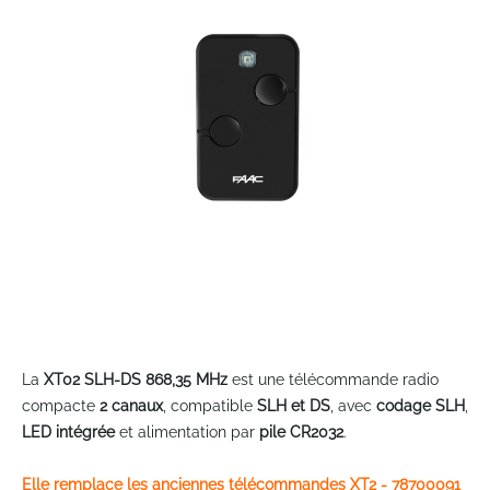
the
images
gallery
Skip
to
La
XT02 SLH-DS 868,35 MHz
est une télécommande radio
the
compacte
2 canaux
, compatible
SLH et DS
, avec
codage SLH
,
beginning
LED intégrée
et alimentation par
pile CR2032
.
of
the
Elle remplace les anciennes télécommandes XT2 - 78700091
images