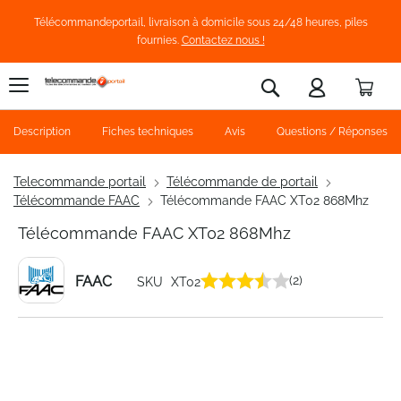
Télécommandeportail, livraison à domicile sous 24/48 heures, piles
fournies.
Contactez nous !
Pani
Rechercher
Description
Fiches techniques
Avis
Questions / Réponses
Telecommande portail
Télécommande de portail
Télécommande FAAC
Télécommande FAAC XT02 868Mhz
Télécommande FAAC XT02 868Mhz
FAAC
(2)
SKU
XT02
Skip
to
the
end
of