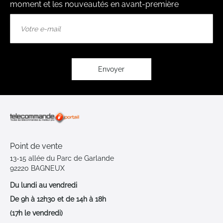
moment et les nouveautés en avant-première
Inscription
à
notre
lettre
d’information
:
Envoyer
Point de vente
13-15 allée du Parc de Garlande
92220 BAGNEUX
Du lundi au vendredi
De 9h à 12h30 et de 14h à 18h
(17h le vendredi)