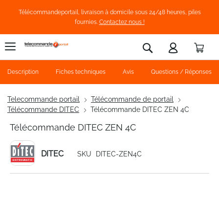
Télécommandeportail, livraison à domicile sous 24/48 heures, piles
fournies.
Contactez nous !
Pani
Rechercher
Description
Fiches techniques
Avis
Questions / Réponses
Telecommande portail
Télécommande de portail
Télécommande DITEC
Télécommande DITEC ZEN 4C
Télécommande DITEC ZEN 4C
DITEC
SKU
DITEC-ZEN4C
Skip
to
the
end
of