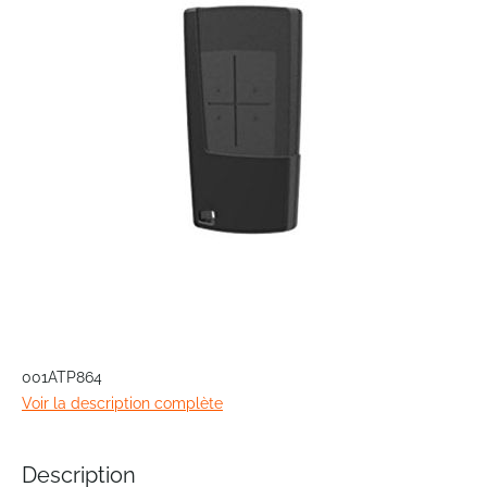
the
images
gallery
Skip
to
001ATP864
the
Voir la description complète
beginning
of
the
Description
images