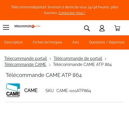
Télécommandeportail, livraison à domicile sous 24/48 heures, piles
fournies.
Contactez nous !
Pani
Rechercher
Description
Fiches techniques
Avis
Questions / Réponses
Telecommande portail
Télécommande de portail
Télécommande CAME
Télécommande CAME ATP 864
Télécommande CAME ATP 864
CAME
SKU
CAME-001ATP864
Skip
to
the
end
of