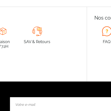
Nos co
raison
SAV & Retours
FAQ
/72H
Inscription
à