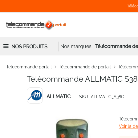
Téléco
Nos marques
Télécommande de 
NOS PRODUITS
Telecommande portail
Télécommande de portail
Télécom
Télécommande ALLMATIC S3
ALLMATIC
SKU
ALLMATIC_S38C
Skip
Télécom
to
Voir la d
the
end