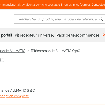
mmandeportail, livraison à domicile sous 24/48 heures, piles fournies.
Contactez
R
Rechercher
portail
Kit récepteur universel
Pack de télécommandes
P
mande ALLMATIC
Télécommande ALLMATIC S38C
8C
mande ALLMATIC S38C
escription complète