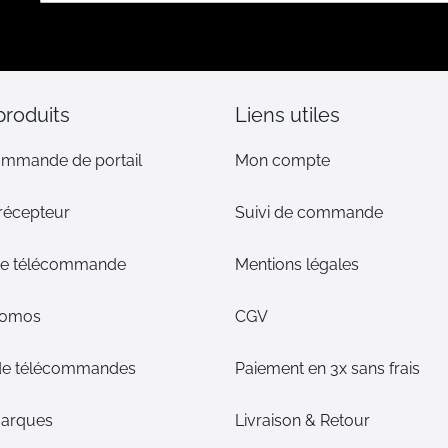
notre
lettre
d’information
:
produits
Liens utiles
ommande de portail
Mon compte
 récepteur
Suivi de commande
 de télécommande
Mentions légales
romos
CGV
de télécommandes
Paiement en 3x sans frais
arques
Livraison & Retour