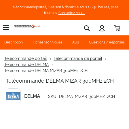
Télécommandeportail, livraison à domicile sous 24/48 heures, piles
fournies.
Contactez nous !
Pani
Rechercher
Description
Fiches techniques
Avis
Questions / Réponses
Telecommande portail
Télécommande de portail
Télécommande DELMA
Télécommande DELMA MIZAR 300MHz 2CH
Télécommande DELMA MIZAR 300MHz 2CH
DELMA
SKU
DELMA_MIZAR_300MHZ_2CH
Skip
to
the
end