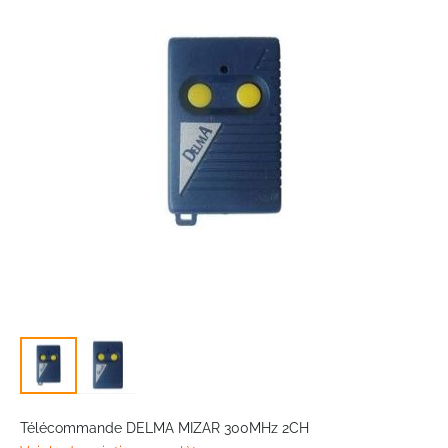
of
the
images
gallery
Skip
to
Télécommande DELMA MIZAR 300MHz 2CH
the