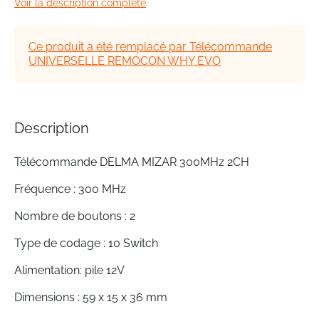
Voir la description complète
beginning
of
the
Ce produit a été remplacé par Télécommande
images
UNIVERSELLE REMOCON WHY EVO
gallery
Description
Télécommande DELMA MIZAR 300MHz 2CH
Fréquence : 300 MHz
Nombre de boutons : 2
Type de codage : 10 Switch
Alimentation: pile 12V
Dimensions : 59 x 15 x 36 mm