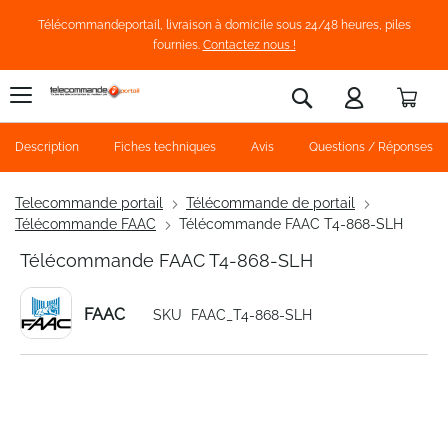
Télécommandeportail, livraison à domicile sous 24/48 heures, piles
fournies.
Contactez nous !
Pani
Rechercher
Description
Fiches techniques
Avis
Questions / Réponses
Telecommande portail
Télécommande de portail
Télécommande FAAC
Télécommande FAAC T4-868-SLH
Télécommande FAAC T4-868-SLH
FAAC
SKU
FAAC_T4-868-SLH
Skip
to
the
end
of