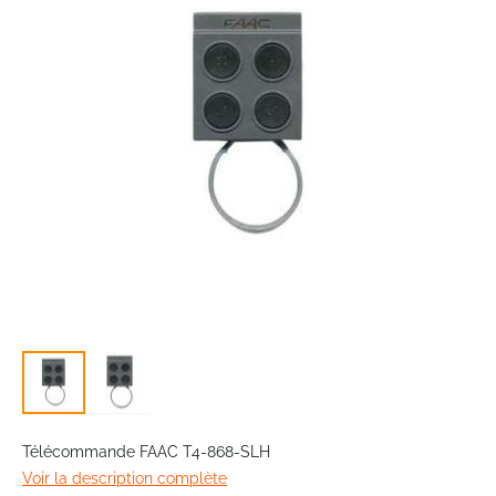
the
images
gallery
Skip
to
Télécommande FAAC T4-868-SLH
the
Voir la description complète
beginning