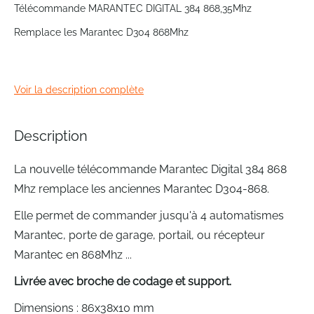
to
Télécommande MARANTEC DIGITAL 384 868,35Mhz
the
Remplace les Marantec D304 868Mhz
beginning
of
the
images
Voir la description complète
gallery
Description
La nouvelle télécommande Marantec Digital 384 868
Mhz remplace les anciennes Marantec D304-868.
Elle permet de commander jusqu'à 4 automatismes
Marantec, porte de garage, portail, ou récepteur
Marantec en 868Mhz ...
Livrée avec broche de codage et support.
Dimensions : 86x38x10 mm