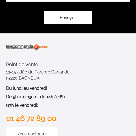
lettre
d’information
:
Envoyer
Point de vente
13-15 allée du Parc de Garlande
92220 BAGNEUX
Du lundi au vendredi
De 9h à 12h30 et de 14h à 18h
(17h le vendredi)
01 46 72 89 00
Nous contacter