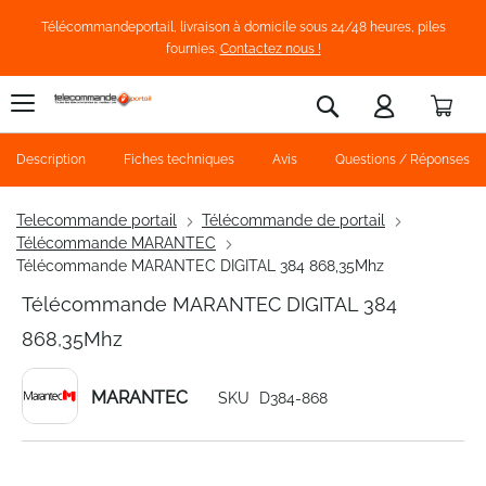
Télécommandeportail, livraison à domicile sous 24/48 heures, piles
fournies.
Contactez nous !
Pani
Rechercher
Description
Fiches techniques
Avis
Questions / Réponses
Telecommande portail
Télécommande de portail
Télécommande MARANTEC
Télécommande MARANTEC DIGITAL 384 868,35Mhz
Télécommande MARANTEC DIGITAL 384
868,35Mhz
MARANTEC
SKU
D384-868
Skip
to