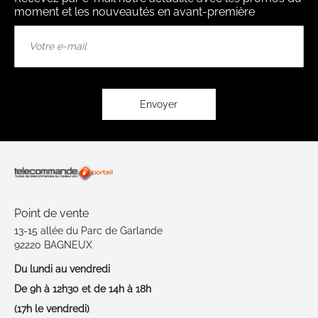
moment et les nouveautés en avant-première
Inscription
à
notre
lettre
d’information
:
Envoyer
Point de vente
13-15 allée du Parc de Garlande
92220 BAGNEUX
Du lundi au vendredi
De 9h à 12h30 et de 14h à 18h
(17h le vendredi)