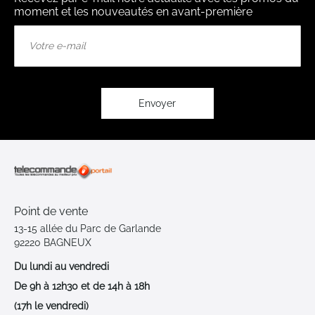
moment et les nouveautés en avant-première
Inscription
à
notre
lettre
d’information
:
Envoyer
Point de vente
13-15 allée du Parc de Garlande
92220 BAGNEUX
Du lundi au vendredi
De 9h à 12h30 et de 14h à 18h
(17h le vendredi)