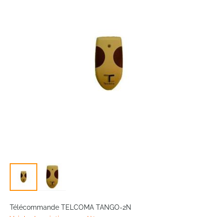
of
the
images
gallery
Skip
to
Télécommande TELCOMA TANGO-2N
the