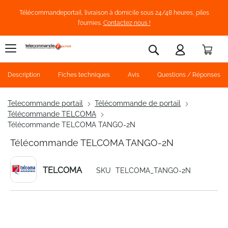
Télécommandeportail, livraison à domicile sous 24/48 heures, piles
fournies.
Contactez nous !
Pani
Rechercher
Description
Fiches techniques
Avis
Questions / Réponses
Telecommande portail
Télécommande de portail
Télécommande TELCOMA
Télécommande TELCOMA TANGO-2N
Télécommande TELCOMA TANGO-2N
TELCOMA
SKU
TELCOMA_TANGO-2N
Skip
to
the
end