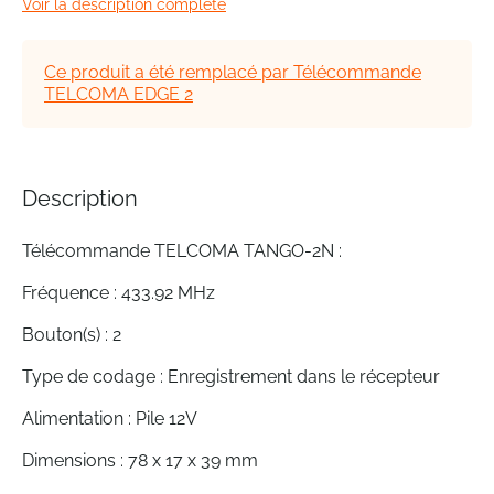
Voir la description complète
beginning
of
the
Ce produit a été remplacé par Télécommande
images
TELCOMA EDGE 2
gallery
Description
Télécommande TELCOMA TANGO-2N :
Fréquence : 433.92 MHz
Bouton(s) : 2
Type de codage : Enregistrement dans le récepteur
Alimentation : Pile 12V
Dimensions : 78 x 17 x 39 mm