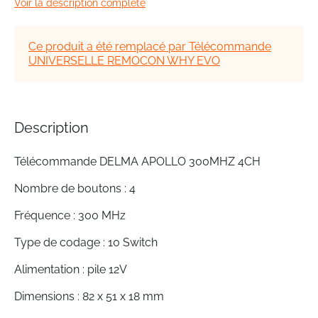
Voir la description complète
beginning
of
the
Ce produit a été remplacé par Télécommande
images
UNIVERSELLE REMOCON WHY EVO
gallery
Description
Télécommande DELMA APOLLO 300MHZ 4CH
Nombre de boutons : 4
Fréquence : 300 MHz
Type de codage : 10 Switch
Alimentation : pile 12V
Dimensions : 82 x 51 x 18 mm