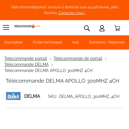
Télécommandeportail, livraison à domicile sous 24/48 heures, piles
fournies.
Contactez nous !
Pani
Rechercher
Description
Fiches techniques
Avis
Questions / Réponses
Telecommande portail
Télécommande de portail
Télécommande DELMA
Télécommande DELMA APOLLO 300MHZ 4CH
Télécommande DELMA APOLLO 300MHZ 4CH
DELMA
SKU
DELMA_APOLLO_300MHZ_4CH
Skip
to
the
end