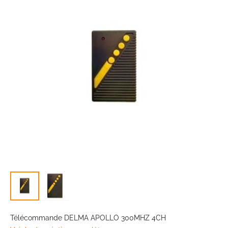
of
the
images
gallery
Skip
to
Télécommande DELMA APOLLO 300MHZ 4CH
the