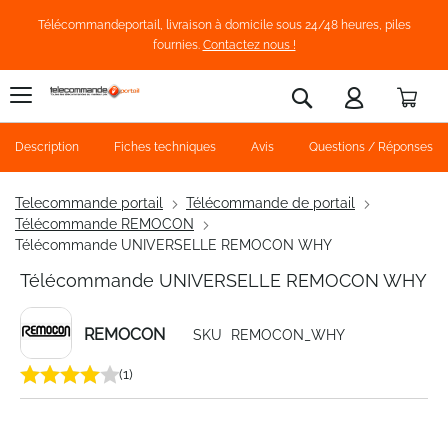
Télécommandeportail, livraison à domicile sous 24/48 heures, piles
fournies.
Contactez nous !
Pani
Rechercher
Description
Fiches techniques
Avis
Questions / Réponses
Telecommande portail
Télécommande de portail
Télécommande REMOCON
Télécommande UNIVERSELLE REMOCON WHY
Télécommande UNIVERSELLE REMOCON WHY
REMOCON
SKU
REMOCON_WHY
(1)
Skip
to
the