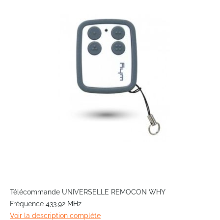
end
of
the
images
gallery
Skip
to
Télécommande UNIVERSELLE REMOCON WHY
the
Fréquence 433.92 MHz
beginning
Voir la description complète
of