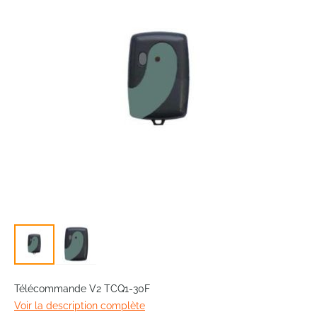
the
images
gallery
Skip
to
Télécommande V2 TCQ1-30F
the
Voir la description complète
beginning