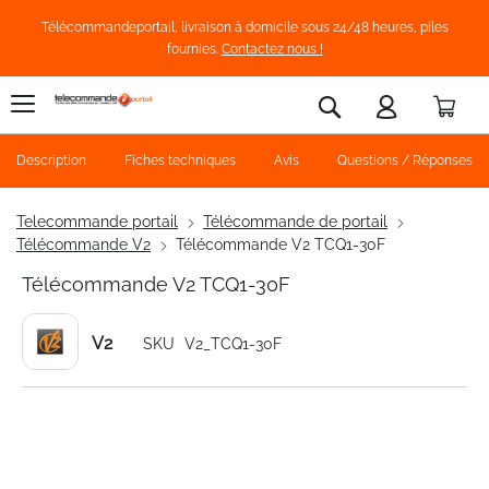
Télécommandeportail, livraison à domicile sous 24/48 heures, piles
fournies.
Contactez nous !
Pani
Rechercher
Description
Fiches techniques
Avis
Questions / Réponses
Telecommande portail
Télécommande de portail
Télécommande V2
Télécommande V2 TCQ1-30F
Télécommande V2 TCQ1-30F
V2
SKU
V2_TCQ1-30F
Skip
to
the
end
of