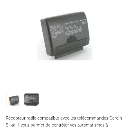
the
images
gallery
Skip
to
Récepteur radio compatible avec les télécommandes Cardin
the
S449. Il vous permet de contrôler vos automatismes à
beginning