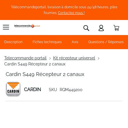
Télécommandeportail, livraison à domicile sous 24/48 heures, piles
fournies.
Contactez nous !
Pani
Rechercher
Description
Fiches techniques
Avis
Questions / Réponses
Telecommande portail
Kit récepteur universel
Cardin S449 Récepteur 2 canaux
Cardin S449 Récepteur 2 canaux
CARDIN
SKU
RQM449200
Skip
to
the
end
of