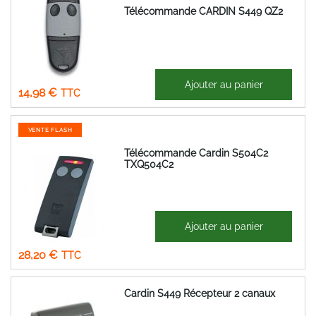
Télécommande CARDIN S449 QZ2
12,48 €
Ajouter au panier
14,98 €
VENTE FLASH
Télécommande Cardin S504C2
TXQ504C2
61,68 €
Ajouter au panier
Prix
23,50 €
Spécial
28,20 €
Cardin S449 Récepteur 2 canaux