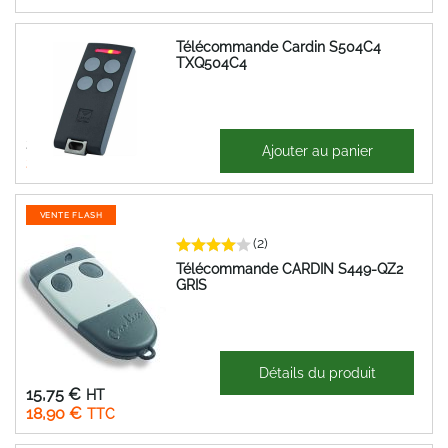
Télécommande Cardin S504C4
TXQ504C4
24,57 €
Ajouter au panier
29,48 €
VENTE FLASH
(2)
Télécommande CARDIN S449-QZ2
GRIS
47,64 €
Détails du produit
Prix
15,75 €
Spécial
18,90 €