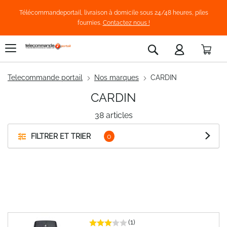
Télécommandeportail, livraison à domicile sous 24/48 heures, piles
fournies.
Contactez nous !
Pani
Rechercher
Telecommande portail
Nos marques
CARDIN
CARDIN
38
articles
FILTRER ET TRIER
(1)