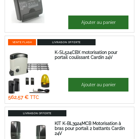
89,92 €
Ajouter au panier
107,91 €
VENTE FLASH
LIVRAISON OFFERTE
K-SL524CBX motorisation pour
portail coulissant Cardin 24V
1 431,78 €
Ajouter au panier
Prix
468,81 €
Spécial
562,57 €
LIVRAISON OFFERTE
KIT K-BL3924MCB Motorisation à
bras pour portail 2 battants Cardin
24V