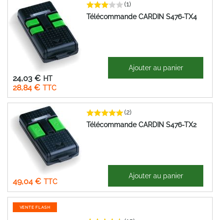
(1)
Télécommande CARDIN S476-TX4
46,21 €
Ajouter au panier
Prix
24,03 €
Spécial
28,84 €
(2)
Télécommande CARDIN S476-TX2
40,87 €
Ajouter au panier
49,04 €
VENTE FLASH