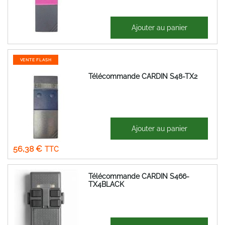
59,59 €
Ajouter au panier
71,51 €
VENTE FLASH
Télécommande CARDIN S48-TX2
74,45 €
Ajouter au panier
Prix
46,98 €
Spécial
56,38 €
Télécommande CARDIN S466-
TX4BLACK
40,87 €