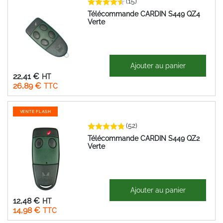
(15)
Télécommande CARDIN S449 QZ4
Verte
39,06 €
Ajouter au panier
Prix
22,41 €
Spécial
26,89 €
VENTE FLASH
(52)
Télécommande CARDIN S449 QZ2
Verte
61,68 €
Ajouter au panier
Prix
12,48 €
Spécial
14,98 €