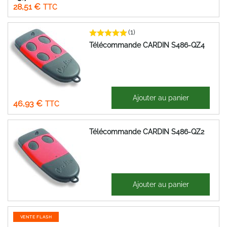
28,51 €
(1)
Télécommande CARDIN S486-QZ4
39,11 €
Ajouter au panier
46,93 €
Télécommande CARDIN S486-QZ2
35,01 €
Ajouter au panier
42,01 €
VENTE FLASH