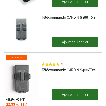
Ajouter au panier
37,80 €
Télécommande CARDIN S466-TX4
42,03 €
Ajouter au panier
50,44 €
VENTE FLASH
(1)
Télécommande CARDIN S466-TX2
60,27 €
Ajouter au panier
Prix
18,61 €
Spécial
22,33 €