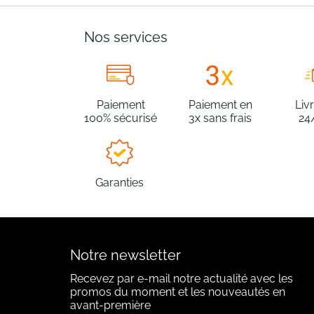
Nos services
Paiement
Paiement en
Liv
100% sécurisé
3x sans frais
24
Garanties
Notre newsletter
Recevez par e-mail notre actualité avec les
promos du moment et les nouveautés en
avant-première