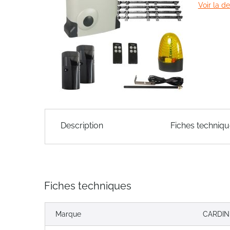
Voir la d
of
the
images
gallery
Skip
to
Description
Fiches techniq
the
beginning
of
the
images
Fiches techniques
gallery
Marque
CARDIN