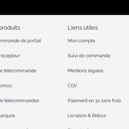
lettre
d’information
:
produits
Liens utiles
ommande de portail
Mon compte
 récepteur
Suivi de commande
 de télécommande
Mentions légales
romos
CGV
de télécommandes
Paiement en 3x sans frais
arques
Livraison & Retour