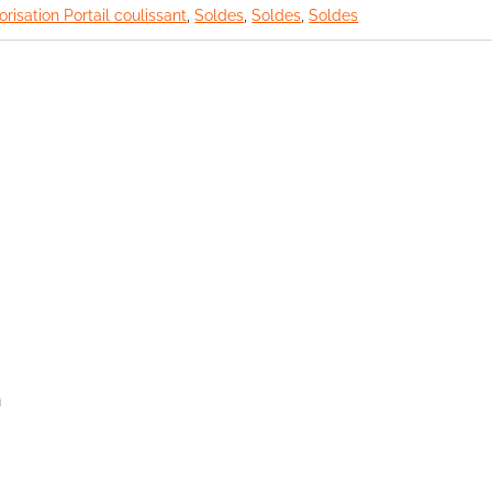
risation Portail coulissant
,
Soldes
,
Soldes
,
Soldes
n