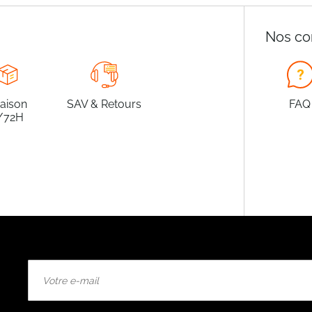
Nos co
raison
SAV & Retours
FAQ
/72H
Inscription
à
notre