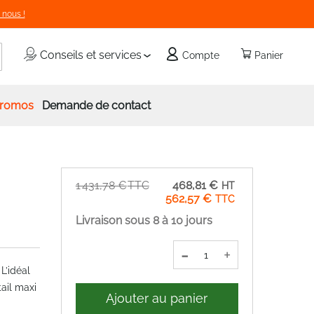
 nous !
echercher
Conseils et services
Compte
Panier
romos
Demande de contact
Prix
1 431,78 €
468,81 €
Spécial
562,57 €
Livraison sous 8 à 10 jours
-
+
L’idéal
tail maxi
Ajouter au panier