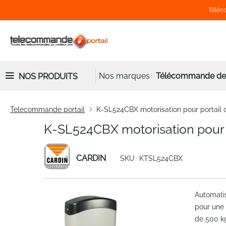
Téléco
Nos marques
Télécommande de 
NOS PRODUITS
Telecommande portail
K-SL524CBX motorisation pour portail 
K-SL524CBX motorisation pour p
CARDIN
SKU
KTSL524CBX
Skip
Automatis
to
pour une 
the
de 500 k
end