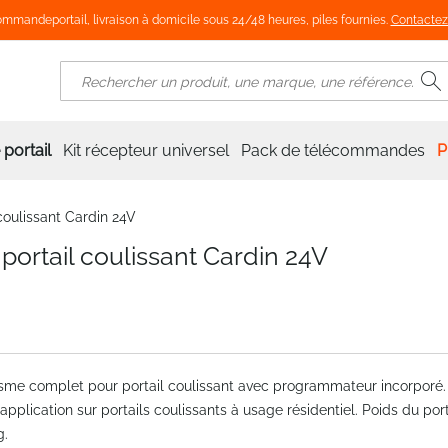
mmandeportail, livraison à domicile sous 24/48 heures, piles fournies.
Contactez
R
Rechercher
portail
Kit récepteur universel
Pack de télécommandes
P
coulissant Cardin 24V
ortail coulissant Cardin 24V
me complet pour portail coulissant avec programmateur incorporé. 
application sur portails coulissants à usage résidentiel. Poids du por
g.