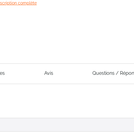
escription complète
ues
Avis
Questions / Répo