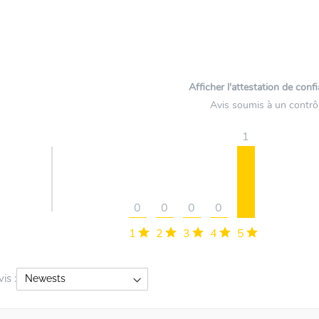
Afficher l'attestation de conf
Avis soumis à un contrô
1
0
0
0
0
1
2
3
4
5
vis :