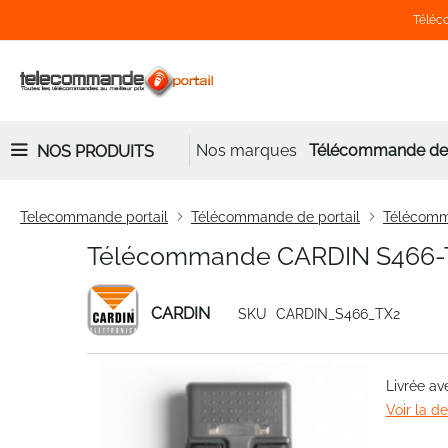
Téléco
Nos marques
Télécommande de 
NOS PRODUITS
Telecommande portail
Télécommande de portail
Télécom
Télécommande CARDIN S466-
CARDIN
SKU
CARDIN_S466_TX2
Skip
Livrée av
to
Voir la d
the
end