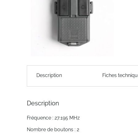
of
the
images
gallery
Skip
to
Description
Fiches techniq
the
beginning
of
the
Description
images
gallery
Fréquence : 27.195 MHz
Nombre de boutons : 2