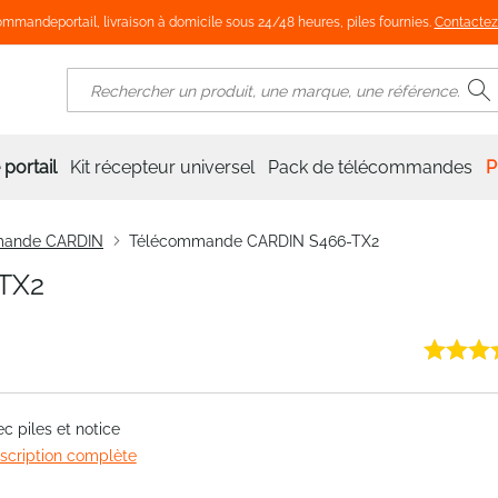
mmandeportail, livraison à domicile sous 24/48 heures, piles fournies.
Contactez
R
Rechercher
portail
Kit récepteur universel
Pack de télécommandes
P
mande CARDIN
Télécommande CARDIN S466-TX2
TX2
ec piles et notice
escription complète