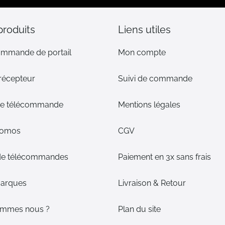
:
produits
Liens utiles
ommande de portail
Mon compte
 récepteur
Suivi de commande
 de télécommande
Mentions légales
romos
CGV
de télécommandes
Paiement en 3x sans frais
arques
Livraison & Retour
ommes nous ?
Plan du site