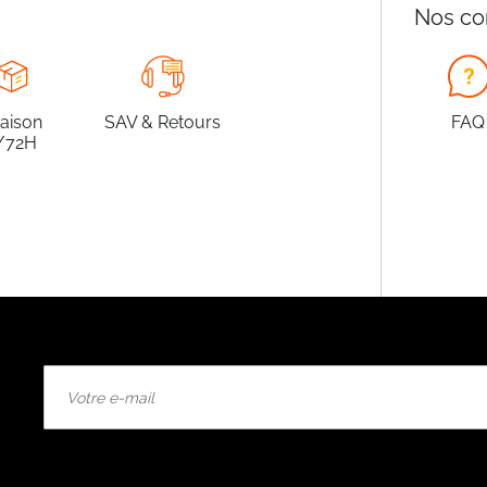
Nos co
raison
SAV & Retours
FAQ
/72H
Inscription
à
notre
lettre
d’information