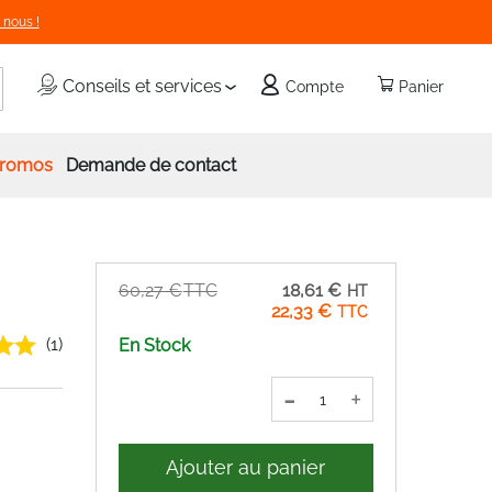
 nous !
echercher
Conseils et services
Compte
Panier
romos
Demande de contact
Prix
60,27 €
18,61 €
Spécial
22,33 €
(1)
En Stock
-
+
Ajouter au panier