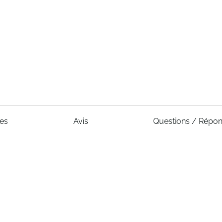
ues
Avis
Questions / Répo