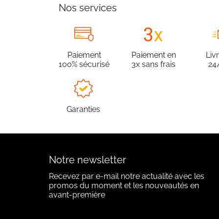
Nos services
Paiement
Paiement en
Liv
100% sécurisé
3x sans frais
24
Garanties
Notre newsletter
Recevez par e-mail notre actualité avec les
promos du moment et les nouveautés en
avant-première