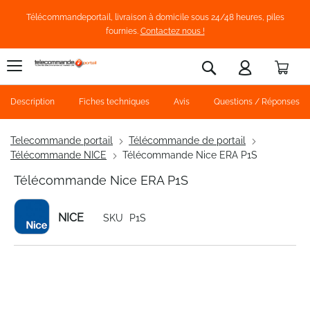
Télécommandeportail, livraison à domicile sous 24/48 heures, piles
fournies.
Contactez nous !
Pani
Rechercher
Description
Fiches techniques
Avis
Questions / Réponses
Telecommande portail
Télécommande de portail
Télécommande NICE
Télécommande Nice ERA P1S
Télécommande Nice ERA P1S
NICE
SKU
P1S
Skip
to
the
end
of