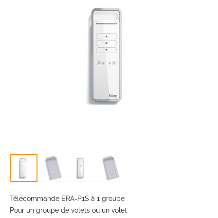
the
images
gallery
Skip
to
Télécommande ERA-P1S à 1 groupe
the
Pour un groupe de volets ou un volet
beginning