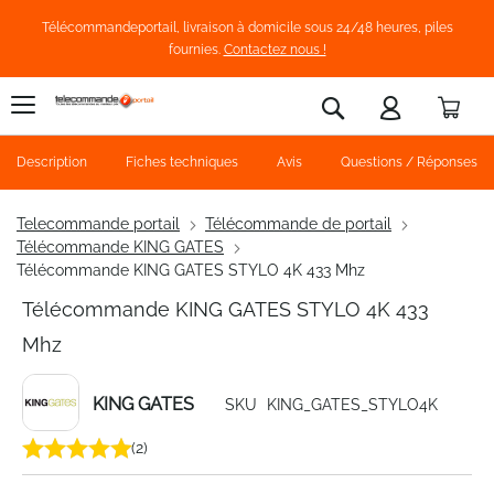
Télécommandeportail, livraison à domicile sous 24/48 heures, piles
fournies.
Contactez nous !
Pani
Rechercher
Description
Fiches techniques
Avis
Questions / Réponses
Telecommande portail
Télécommande de portail
Télécommande KING GATES
Télécommande KING GATES STYLO 4K 433 Mhz
Télécommande KING GATES STYLO 4K 433
Mhz
KING GATES
SKU
KING_GATES_STYLO4K
(2)
Skip