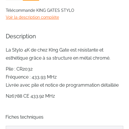
Skip
to
Télécommande KING GATES STYLO
the
Voir la description complète
beginning
of
the
Description
images
gallery
La Stylo 4K de chez KIng Gate est résistante et
esthétique grâce à sa structure en métal chromé.
Pile : CR2032
Fréquence : 433,93 MHz
Livrée avec pile et notice de programmation détaillée
N26788 CE 433.92 MHz
Fiches techniques